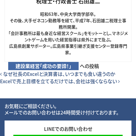
税理士・行政書士 石田雄二
昭和63年、中央大学商学部卒。
その後、大手ゼネコン勤務等を経て、平成7年、石田雄二税理士事
務所開業。
「会計事務所は最も身近な経営スクール」をモットーとし、マネジメ
ントゲームを用いた経営指導は県外にまで及ぶ。
広島県創業サポーター。広島県事業引継ぎ支援センター登録専門
家。
建設業経営「成功の要諦！」
への投稿
投稿ナビゲーション
なぜ社長のExcelと決算書は、いつまでも食い違うのか
Excelで売上目標を立てるだけでは、会社は強くならない
お気軽にご相談ください。
メールでのお問い合わせは24時間受け付けております。
LINEでのお問い合わせ