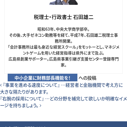
税理士・行政書士 石田雄二
昭和63年、中央大学商学部卒。
その後、大手ゼネコン勤務等を経て、平成7年、石田雄二税理士事
務所開業。
「会計事務所は最も身近な経営スクール」をモットーとし、マネジメ
ントゲームを用いた経営指導は県外にまで及ぶ。
広島県創業サポーター。広島県事業引継ぎ支援センター登録専門
家。
中小企業に財務部長機能を！
への投稿
投稿ナビゲーション
『事業を進める速度について』 …経営者と金融機関で考え方に
大きな隔たりがあります。
『右腕の採用について』 …どの分野を補完して欲しいか明確なイメ
ージを持ちましょう。