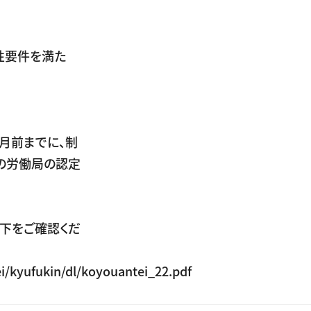
性要件を満た
月前までに、制
の労働局の認定
下をご確認くだ
i/kyufukin/dl/koyouantei_22.pdf