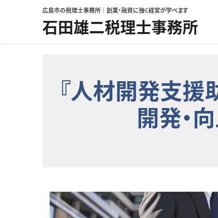
コンテンツへスキップ
広島市の税理士事務所｜創業・融資に強く経営が学べます
石田雄二税理士事務所
『人材開発支援
開発・向