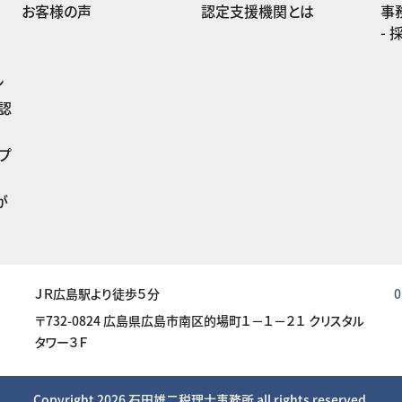
お客様の声
認定支援機関とは
事
ン
認
プ
が
ＪＲ広島駅より徒歩５分
0
〒732-0824 広島県広島市南区的場町１－１－２１ クリスタル
タワー３Ｆ
Copyright 2026
石田雄二税理士事務所
all rights reserved.