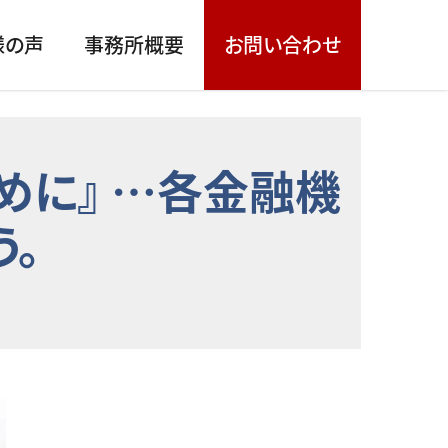
様の声
事務所概要
お問い合わせ
めに』 …各金融機
う。