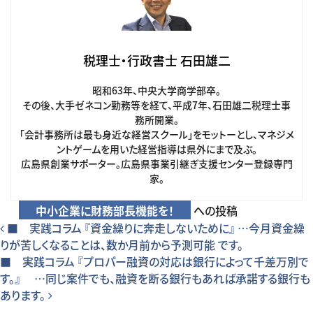
税理士・行政書士 石田雄二
昭和63年、中央大学商学部卒。
その後、大手ゼネコン勤務等を経て、平成7年、石田雄二税理士事
務所開業。
「会計事務所は最も身近な経営スクール」をモットーとし、マネジメ
ントゲームを用いた経営指導は県外にまで及ぶ。
広島県創業サポーター。広島県事業引継ぎ支援センター登録専門
家。
中小企業に財務部長機能を！
への投稿
投稿ナビゲーション
■ 実践コラム 『資金繰りに奔走しないために』 …今月資金繰
りが苦しくなることは、数か月前から予測可能 です。
■ 実践コラム 『プロパー融資の対応は銀行によって千差万別で
す。』 …同じ案件でも、融資を断る銀行もあれば承諾する銀行も
あります。