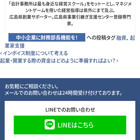
「会計事務所は最も身近な経営スクール」をモットーとし、マネジメ
ントゲームを用いた経営指導は県外にまで及ぶ。
広島県創業サポーター。広島県事業引継ぎ支援センター登録専門
家。
中小企業に財務部長機能を！
への投稿
タグ
融資
、
起
業家支援
投稿ナビゲーション
インボイス制度について考える
起業・開業する際の資金はどのように準備すればよい？
お気軽にご相談ください。
メールでのお問い合わせは24時間受け付けております。
LINEでのお問い合わせ
LINEはこちら