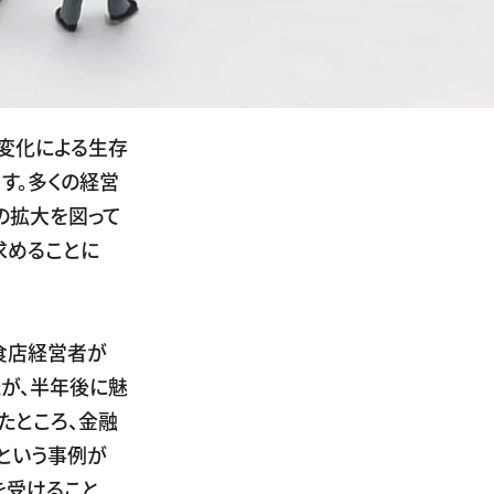
変化による生存
す。多くの経営
の拡大を図って
求めることに
食店経営者が
が、半年後に魅
たところ、金融
という事例が
を受けること