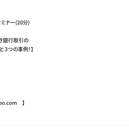
ナー(20分)
き銀行取引の
事例！】
o.com 】