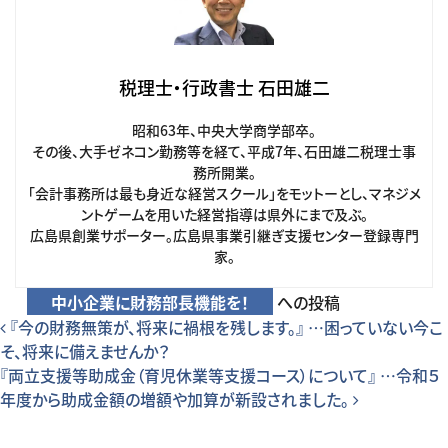
税理士・行政書士 石田雄二
昭和63年、中央大学商学部卒。
その後、大手ゼネコン勤務等を経て、平成7年、石田雄二税理士事
務所開業。
「会計事務所は最も身近な経営スクール」をモットーとし、マネジメ
ントゲームを用いた経営指導は県外にまで及ぶ。
広島県創業サポーター。広島県事業引継ぎ支援センター登録専門
家。
中小企業に財務部長機能を！
への投稿
投稿ナビゲーション
『今の財務無策が、将来に禍根を残します。』 …困っていない今こ
そ、将来に備えませんか？
『両立支援等助成金（育児休業等支援コース）について』 …令和５
年度から助成金額の増額や加算が新設されました。