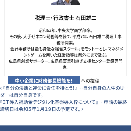
税理士・行政書士 石田雄二
昭和63年、中央大学商学部卒。
その後、大手ゼネコン勤務等を経て、平成7年、石田雄二税理士事
務所開業。
「会計事務所は最も身近な経営スクール」をモットーとし、マネジメ
ントゲームを用いた経営指導は県外にまで及ぶ。
広島県創業サポーター。広島県事業引継ぎ支援センター登録専門
家。
中小企業に財務部長機能を！
への投稿
投稿ナビゲーション
『自分の決断と運命に責任を持とう！』 …自分自身の人生のリー
ダーは自分自身です。
『ＩＴ導入補助金デジタル化基盤導入枠について』 …申請の最終
締切日は令和５年１月１９日の予定です。