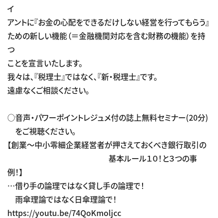
イ
アントに『お金の心配をできるだけしない経営を行ってもらう』
ための新しい機能（＝金融機関対応を含む財務の機能）を持
つ
ことを宣言いたします。
我々は、『税理士』ではなく、『新・税理士』です。
遠慮なくご相談ください。
○音声・パワーポイントレジュメ付の誌上無料セミナー(20分)
をご視聴ください。
【創業～中小零細企業経営者が押さえておくべき銀行取引の
基本ルール１０！と３つの事
例！】
…借り手の論理ではなく貸し手の論理で！
雨傘理論ではなく日傘理論で！
https://youtu.be/74QoKmoljcc