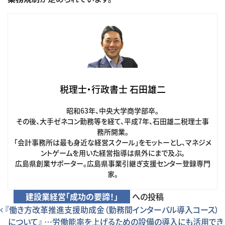
税理士・行政書士 石田雄二
昭和63年、中央大学商学部卒。
その後、大手ゼネコン勤務等を経て、平成7年、石田雄二税理士事
務所開業。
「会計事務所は最も身近な経営スクール」をモットーとし、マネジメ
ントゲームを用いた経営指導は県外にまで及ぶ。
広島県創業サポーター。広島県事業引継ぎ支援センター登録専門
家。
建設業経営「成功の要諦！」
への投稿
投稿ナビゲーション
『働き方改革推進支援助成金（勤務間インターバル導入コース）
について』 …労働能率を上げるための設備の導入にも活用でき