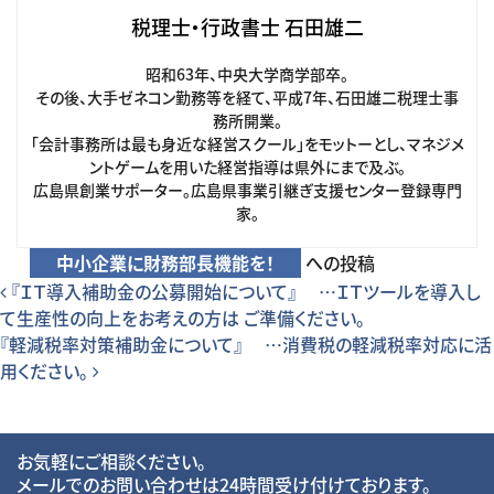
税理士・行政書士 石田雄二
昭和63年、中央大学商学部卒。
その後、大手ゼネコン勤務等を経て、平成7年、石田雄二税理士事
務所開業。
「会計事務所は最も身近な経営スクール」をモットーとし、マネジメ
ントゲームを用いた経営指導は県外にまで及ぶ。
広島県創業サポーター。広島県事業引継ぎ支援センター登録専門
家。
中小企業に財務部長機能を！
への投稿
投稿ナビゲーション
『ＩＴ導入補助金の公募開始について』 …ＩＴツールを導入し
て生産性の向上をお考えの方は ご準備ください。
『軽減税率対策補助金について』 …消費税の軽減税率対応に活
用ください。
お気軽にご相談ください。
メールでのお問い合わせは24時間受け付けております。