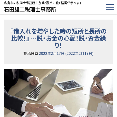
コンテンツへスキップ
広島市の税理士事務所｜創業・融資に強く経営が学べます
石田雄二税理士事務所
『借入れを増やした時の短所と長所の
比較！』 …脱・お金の心配！脱・資金繰
り！
投稿日時
2022年2月17日
(2022年2月17日)