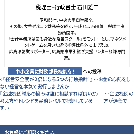
税理士・行政書士 石田雄二
昭和63年、中央大学商学部卒。
その後、大手ゼネコン勤務等を経て、平成7年、石田雄二税理士事
務所開業。
「会計事務所は最も身近な経営スクール」をモットーとし、マネジメ
ントゲームを用いた経営指導は県外にまで及ぶ。
広島県創業サポーター。広島県事業引継ぎ支援センター登録専門
家。
中小企業に財務部長機能を！
への投稿
投稿ナビゲーション
『経営安全度が２倍になる５つの行動指針！』 …お金の心配をし
ない経営を本気で実行しませんか！
『金融機関対応の悩みは誰に相談すれば良いか』 …金融機関の
考え方やトレンドを実務レベルで把握している 方が適任で
す。
お気軽にご相談ください。