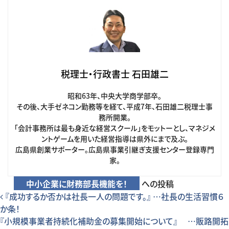
税理士・行政書士 石田雄二
昭和63年、中央大学商学部卒。
その後、大手ゼネコン勤務等を経て、平成7年、石田雄二税理士事
務所開業。
「会計事務所は最も身近な経営スクール」をモットーとし、マネジメ
ントゲームを用いた経営指導は県外にまで及ぶ。
広島県創業サポーター。広島県事業引継ぎ支援センター登録専門
家。
中小企業に財務部長機能を！
への投稿
投稿ナビゲーション
『成功するか否かは社長一人の問題です。』 …社長の生活習慣６
か条！
『小規模事業者持続化補助金の募集開始について』 …販路開拓