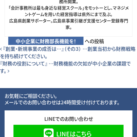
務所開業。
「会計事務所は最も身近な経営スクール」をモットーとし、マネジメ
ントゲームを用いた経営指導は県外にまで及ぶ。
広島県創業サポーター。広島県事業引継ぎ支援センター登録専門
家。
中小企業に財務部長機能を！
への投稿
投稿ナビゲーション
『創業・新規事業の成否は…』（その３） …創業当初から財務戦略
を持ち続けてください。
『財務の役割について』 …財務機能の欠如が中小企業の課題で
す。
お気軽にご相談ください。
メールでのお問い合わせは24時間受け付けております。
LINEでのお問い合わせ
LINEはこちら