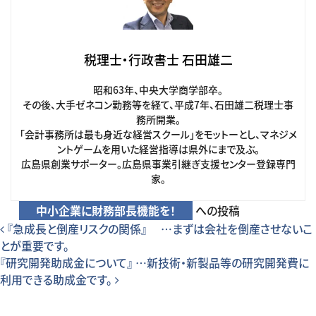
税理士・行政書士 石田雄二
昭和63年、中央大学商学部卒。
その後、大手ゼネコン勤務等を経て、平成7年、石田雄二税理士事
務所開業。
「会計事務所は最も身近な経営スクール」をモットーとし、マネジメ
ントゲームを用いた経営指導は県外にまで及ぶ。
広島県創業サポーター。広島県事業引継ぎ支援センター登録専門
家。
中小企業に財務部長機能を！
への投稿
投稿ナビゲーション
『急成長と倒産リスクの関係』 …まずは会社を倒産させないこ
とが重要です。
『研究開発助成金について』 …新技術・新製品等の研究開発費に
利用できる助成金です。