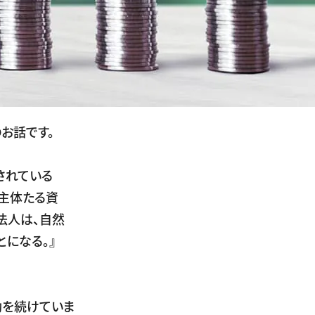
お話です。
されている
の主体たる資
法人は、自然
になる。』
動を続けていま