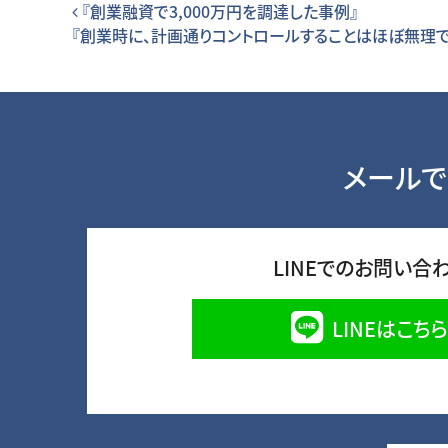
投稿ナビゲーション
『創業融資で3,000万円を調達した事例』
『創業時に、計画通りコントロールすることはほぼ無理
メールで
LINEでのお問い合
LINEはこちら