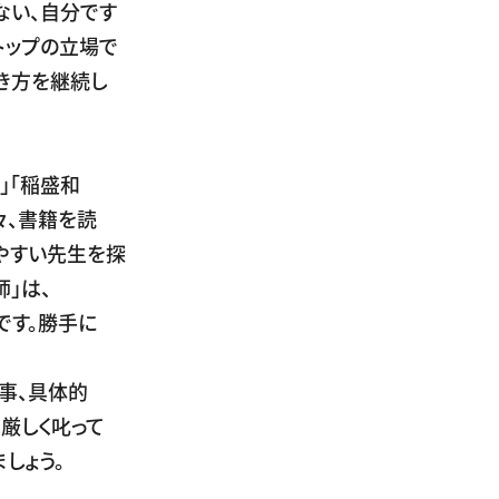
ない、自分です
トップの立場で
き方を継続し
」「稲盛和
々、書籍を読
やすい先生を探
師」は、
です。勝手に
の事、具体的
厳しく叱って
しょう。