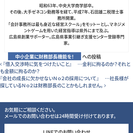
昭和63年、中央大学商学部卒。
その後、大手ゼネコン勤務等を経て、平成7年、石田雄二税理士事
務所開業。
「会計事務所は最も身近な経営スクール」をモットーとし、マネジメ
ントゲームを用いた経営指導は県外にまで及ぶ。
広島県創業サポーター。広島県事業引継ぎ支援センター登録専門
家。
中小企業に財務部長機能を！
への投稿
投稿ナビゲーション
『借入交渉時に気をつけたいこと』 …金利に拘るのか？それと
も金額に拘るのか？
『会社の成長に欠かせないＮｏ２の採用について』 …社長様が
探しているＮｏ２は財務部長のことかもしれません。
お気軽にご相談ください。
メールでのお問い合わせは24時間受け付けております。
LINEでのお問い合わせ