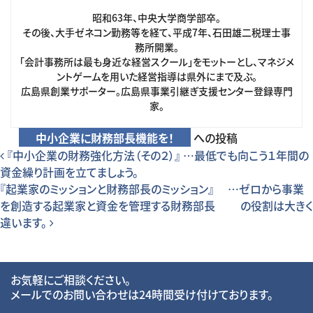
昭和63年、中央大学商学部卒。
その後、大手ゼネコン勤務等を経て、平成7年、石田雄二税理士事
務所開業。
「会計事務所は最も身近な経営スクール」をモットーとし、マネジメ
ントゲームを用いた経営指導は県外にまで及ぶ。
広島県創業サポーター。広島県事業引継ぎ支援センター登録専門
家。
中小企業に財務部長機能を！
への投稿
投稿ナビゲーション
『中小企業の財務強化方法（その２）』 …最低でも向こう１年間の
資金繰り計画を立てましょう。
『起業家のミッションと財務部長のミッション』 …ゼロから事業
を創造する起業家と資金を管理する財務部長 の役割は大きく
違います。
お気軽にご相談ください。
メールでのお問い合わせは24時間受け付けております。