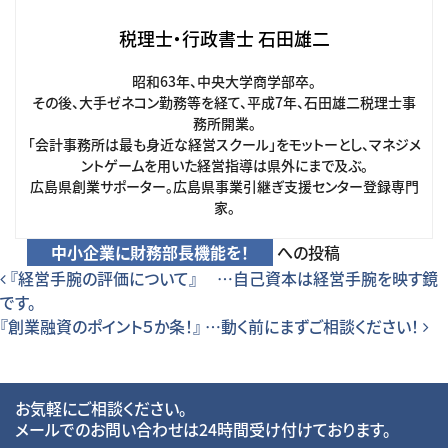
税理士・行政書士 石田雄二
昭和63年、中央大学商学部卒。
その後、大手ゼネコン勤務等を経て、平成7年、石田雄二税理士事
務所開業。
「会計事務所は最も身近な経営スクール」をモットーとし、マネジメ
ントゲームを用いた経営指導は県外にまで及ぶ。
広島県創業サポーター。広島県事業引継ぎ支援センター登録専門
家。
中小企業に財務部長機能を！
への投稿
投稿ナビゲーション
『経営手腕の評価について』 …自己資本は経営手腕を映す鏡
です。
『創業融資のポイント５か条！』 …動く前にまずご相談ください！
お気軽にご相談ください。
メールでのお問い合わせは24時間受け付けております。