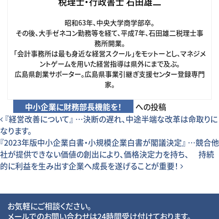
税理士・行政書士 石田雄二
昭和63年、中央大学商学部卒。
その後、大手ゼネコン勤務等を経て、平成7年、石田雄二税理士事
務所開業。
「会計事務所は最も身近な経営スクール」をモットーとし、マネジメ
ントゲームを用いた経営指導は県外にまで及ぶ。
広島県創業サポーター。広島県事業引継ぎ支援センター登録専門
家。
中小企業に財務部長機能を！
への投稿
投稿ナビゲーション
『経営改善について』 …決断の遅れ、中途半端な改革は命取りに
なります。
『2023年版中小企業白書・小規模企業白書が閣議決定』 …競合他
社が提供できない価値の創出により、価格決定力を持ち、 持続
的に利益を生み出す企業へ成長を遂げることが重要！
お気軽にご相談ください。
メールでのお問い合わせは24時間受け付けております。