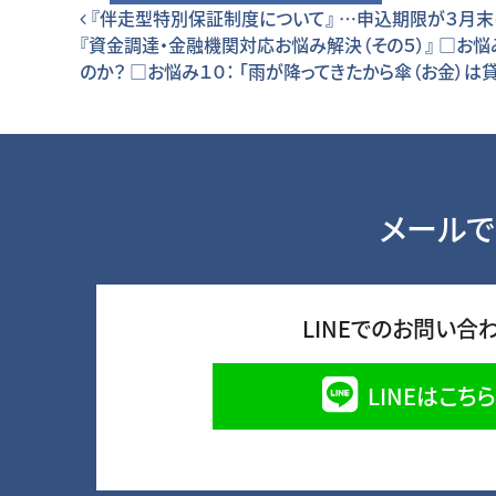
投稿ナビゲーション
『伴走型特別保証制度について』 …申込期限が３月末
『資金調達・金融機関対応お悩み解決（その５）』 □お
のか？ □お悩み１０： 「雨が降ってきたから傘（お金）
メールで
LINEでのお問い合
LINEはこちら