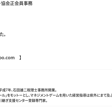
ー協会正会員事務
た。
o.com 】
平成7年、石田雄二税理士事務所開業。
ル」をモットーとし、マネジメントゲームを用いた経営指導は県外にまで及ぶ
引継ぎ支援センター登録専門家。