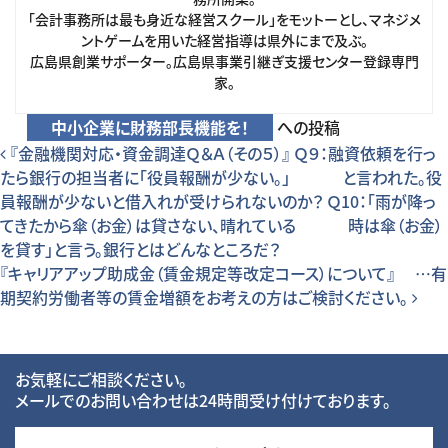
「会計事務所は最も身近な経営スクール」をモットーとし、マネジメ
ントゲームを用いた経営指導は県外にまで及ぶ。
広島県創業サポーター。広島県事業引継ぎ支援センター登録専門
家。
中小企業に財務部長機能を！
への投稿
投稿ナビゲーション
『金融機関対応・資金調達Ｑ＆Ａ（その５）』 Ｑ９：融資依頼を行っ
たら銀行の担当者に「役員報酬が少ない。」 と言われた。役
員報酬が少ないと借入れが受けられないのか？ Ｑ10：「雨が降っ
てきたから傘（お金）は貸さない、晴れている 時は傘（お金）
を貸す」と言う。銀行とはどんなところだ？
『キャリアアップ助成金（賃金規定等改定コース）について』 …有
期契約労働者等の賃金増額をお考えの方はご検討ください。
お気軽にご相談ください。
メールでのお問い合わせは24時間受け付けております。